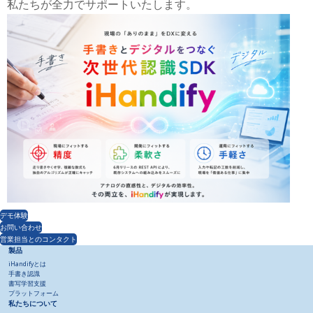
私たちが全力でサポートいたします。
デモ体験
お問い合わせ
営業担当とのコンタクト
製品
iHandifyとは
手書き認識
書写学習支援
プラットフォーム
私たちについて