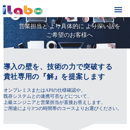
営業担当と より具体的に より深い話を

ご希望のお客様へ
導入の壁を、技術の力で突破する

貴社専用の『解』を提案します
オンプレミスまたはAPIの仕様確認や、

既存システムとの連携可否などについて、

上級エンジニアと営業担当が直接お答えします。

ご用途により3つの時間帯のコースよりお選びください。