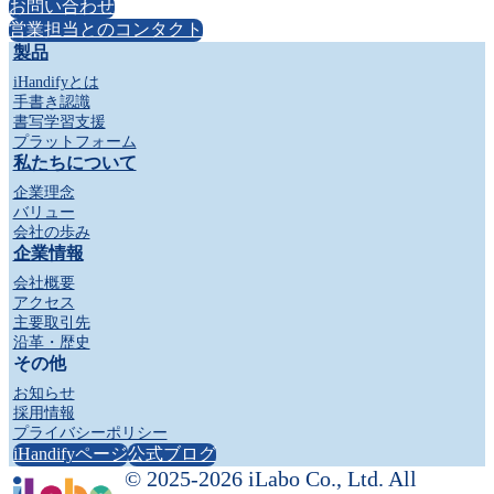
お問い合わせ
営業担当とのコンタクト
製品
iHandifyとは
手書き認識
書写学習支援
プラットフォーム
私たちについて
企業理念
バリュー
会社の歩み
企業情報
会社概要
アクセス
主要取引先
沿革・歴史
その他
お知らせ
採用情報
プライバシーポリシー
iHandifyページ
公式ブログ
© 2025-
2026
iLabo Co., Ltd. All