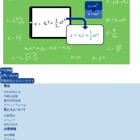
デモ体験
お問い合わせ
営業担当とのコンタクト
製品
iHandifyとは
手書き認識
書写学習支援
プラットフォーム
私たちについて
企業理念
バリュー
会社の歩み
企業情報
会社概要
アクセス